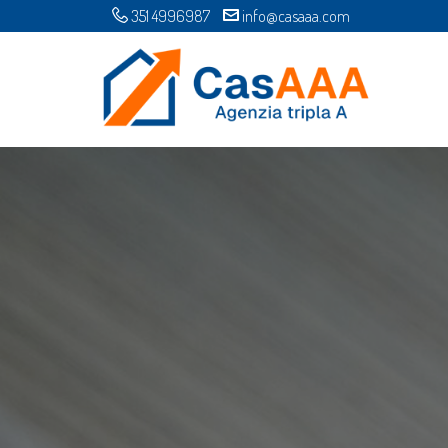
351 4996987
info@casaaa.com