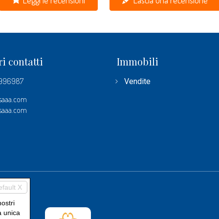
Leggi le recensioni
Lascia una recensione
ri contatti
Immobili
4996987
Vendite
saaa.com
saaa.com
efault X
nostri
a unica