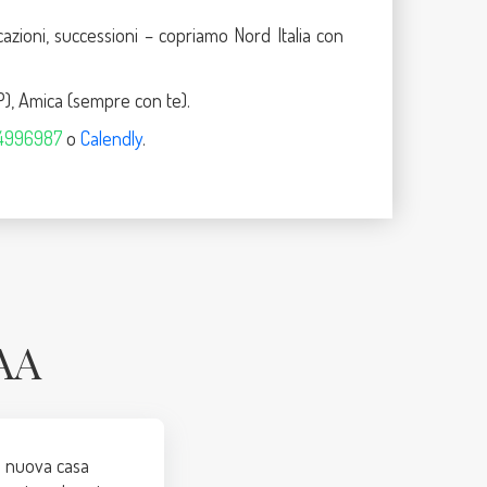
ficazioni, successioni – copriamo Nord Italia con
IP), Amica (sempre con te).
.4996987
o
Calendly
.
AA
ua nuova casa