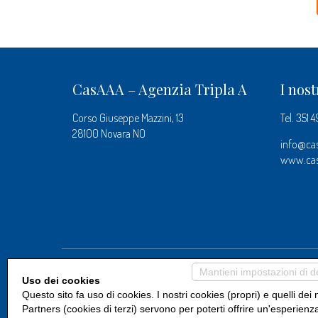
CasAAA – Agenzia Tripla A
I nost
Corso Giuseppe Mazzini, 13
Tel.
351 
28100 Novara NO
info@ca
www.ca
Mantieni impostazioni di d
Scopri i partner di CasAAA
Uso dei cookies
Questo sito fa uso di cookies. I nostri cookies (propri) e quelli dei 
Partners (cookies di terzi) servono per poterti offrire un'esperienz